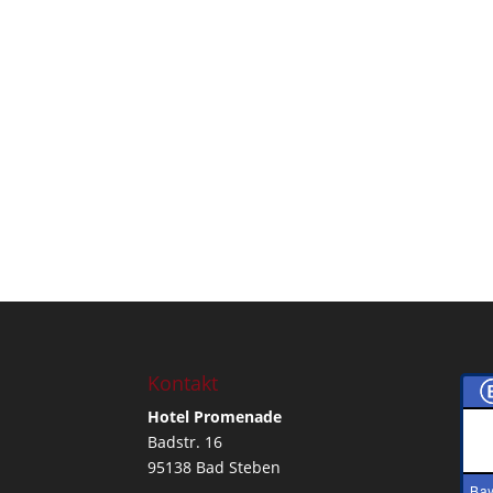
Kontakt
Hotel Promenade
Badstr. 16
95138 Bad Steben
Bay